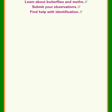
Learn about butterflies and moths.
(link
Submit your observations.
(link
is
Find help with identification.
is
(link
external)
external)
is
external)