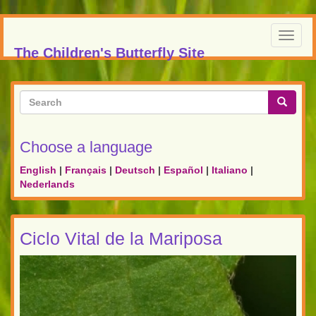
Skip
to
Toggl
main
The Children's Butterfly Site
navig
content
Search
form
Search
Choose a language
English
|
Français
|
Deutsch
|
Español
|
Italiano
|
Nederlands
Ciclo Vital de la Mariposa