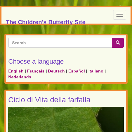
Skip
to
Toggl
main
The Children's Butterfly Site
navig
content
Search
form
Search
Choose a language
English
|
Français
|
Deutsch
|
Español
|
Italiano
|
Nederlands
Ciclo di Vita della farfalla