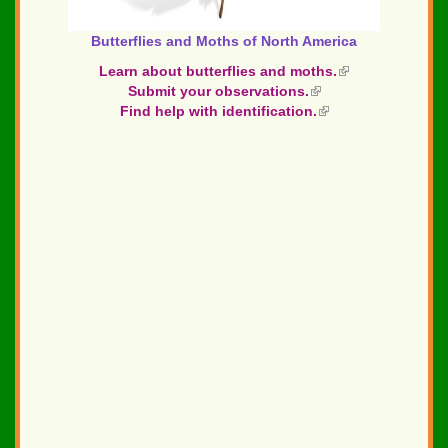
Butterflies and Moths of North America
Learn about butterflies and moths.
(link
Submit your observations.
(link
is
Find help with identification.
is
(link
external)
external)
is
external)